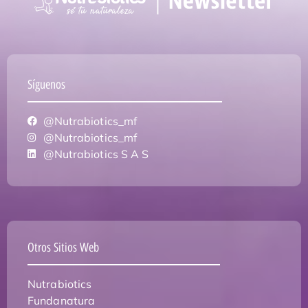
Síguenos
@Nutrabiotics_mf
@Nutrabiotics_mf
@Nutrabiotics S A S
Otros Sitios Web
Nutrabiotics
Fundanatura