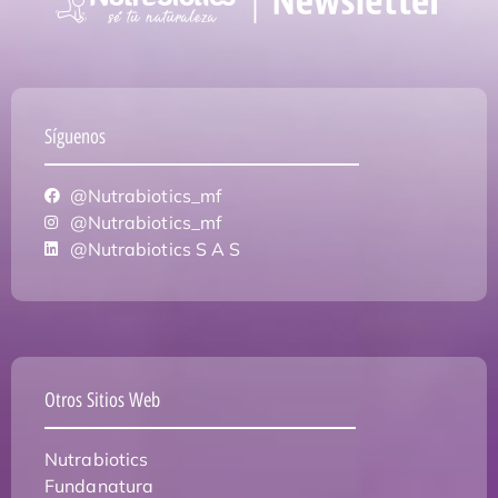
Síguenos
@Nutrabiotics_mf
@Nutrabiotics_mf
@Nutrabiotics S A S
Otros Sitios Web
Nutrabiotics
Fundanatura