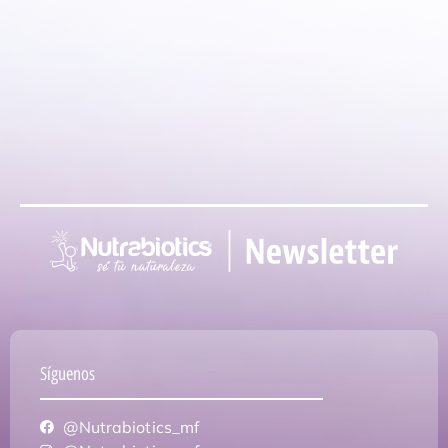
Síguenos
@Nutrabiotics_mf