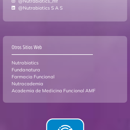
@Nutrabiotics_mf
@Nutrabiotics S A S
Otros Sitios Web
Nutrabiotics
Fundanatura
Farmacia Funcional
Nutracademia
Academia de Medicina Funcional AMF