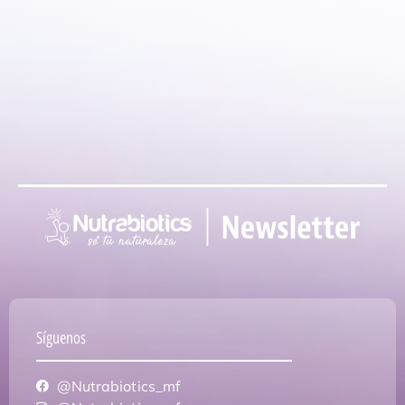
Síguenos
@Nutrabiotics_mf