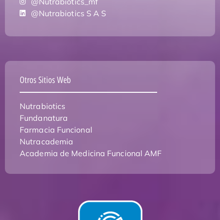
@Nutrabiotics_mf
@Nutrabiotics S A S
Otros Sitios Web
Nutrabiotics
Fundanatura
Farmacia Funcional
Nutracademia
Academia de Medicina Funcional AMF