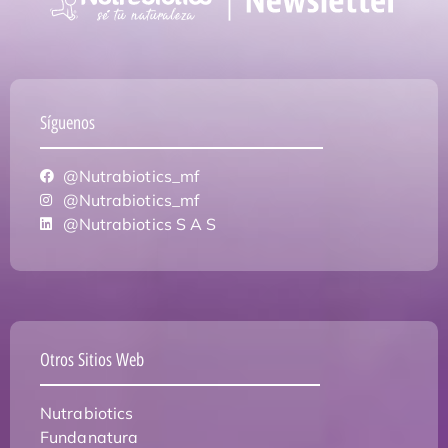
Síguenos
@Nutrabiotics_mf
@Nutrabiotics_mf
@Nutrabiotics S A S
Otros Sitios Web
Nutrabiotics
Fundanatura