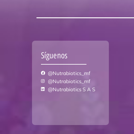
Síguenos
@Nutrabiotics_mf
@Nutrabiotics_mf
@Nutrabiotics S A S