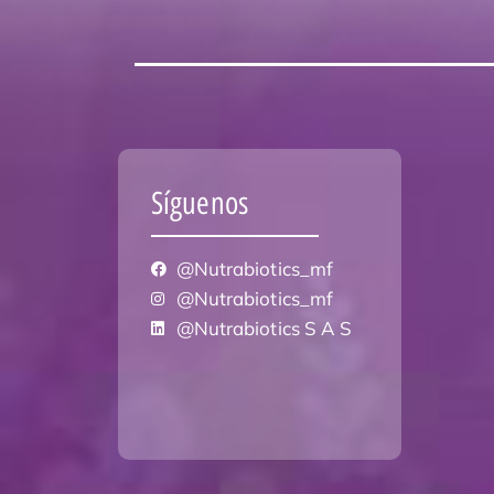
Síguenos
@Nutrabiotics_mf
@Nutrabiotics_mf
@Nutrabiotics S A S