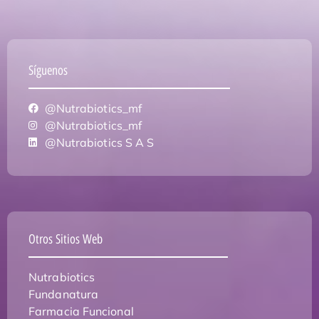
Síguenos
@Nutrabiotics_mf
@Nutrabiotics_mf
@Nutrabiotics S A S
Otros Sitios Web
Nutrabiotics
Fundanatura
Farmacia Funcional