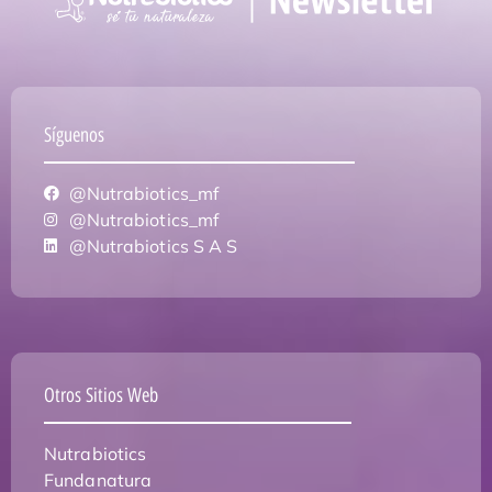
Síguenos
@Nutrabiotics_mf
@Nutrabiotics_mf
@Nutrabiotics S A S
Otros Sitios Web
Nutrabiotics
Fundanatura