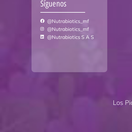
Síguenos
@Nutrabiotics_mf
@Nutrabiotics_mf
@Nutrabiotics S A S
Los Pi