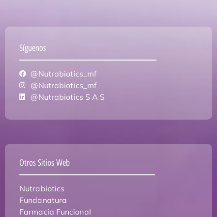
Síguenos
@Nutrabiotics_mf
@Nutrabiotics_mf
@Nutrabiotics S A S
Otros Sitios Web
Nutrabiotics
Fundanatura
Farmacia Funcional