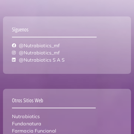
Síguenos
@Nutrabiotics_mf
@Nutrabiotics_mf
@Nutrabiotics S A S
Otros Sitios Web
Nutrabiotics
Fundanatura
Farmacia Funcional