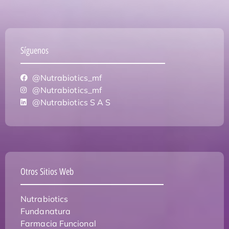
Síguenos
@Nutrabiotics_mf
@Nutrabiotics_mf
@Nutrabiotics S A S
Otros Sitios Web
Nutrabiotics
Fundanatura
Farmacia Funcional