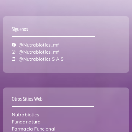
Síguenos
@Nutrabiotics_mf
@Nutrabiotics_mf
@Nutrabiotics S A S
Otros Sitios Web
Nutrabiotics
Fundanatura
Farmacia Funcional