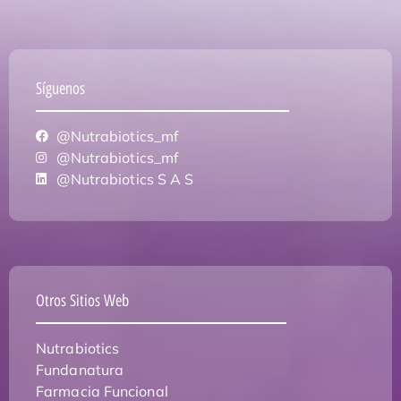
Síguenos
@Nutrabiotics_mf
@Nutrabiotics_mf
@Nutrabiotics S A S
Otros Sitios Web
Nutrabiotics
Fundanatura
Farmacia Funcional