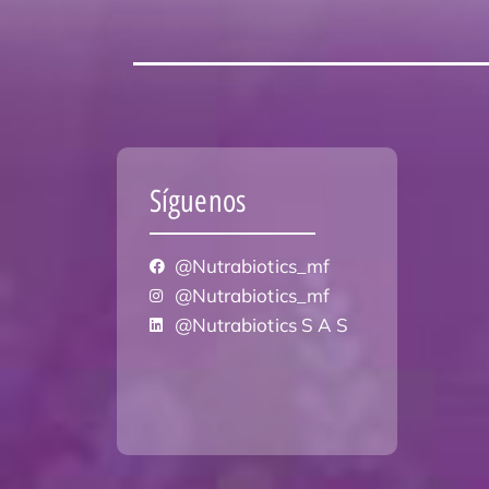
Síguenos
@Nutrabiotics_mf
@Nutrabiotics_mf
@Nutrabiotics S A S